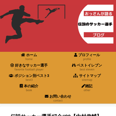
ホーム
プロフィール
home
profile
好きなサッカー選手
ベストイレブン
favorite football player
best eleven
ポジション別ベスト3
サイトマップ
best3
sitemap
本の紹介
雑記
book
other
お問い合わせ
contact