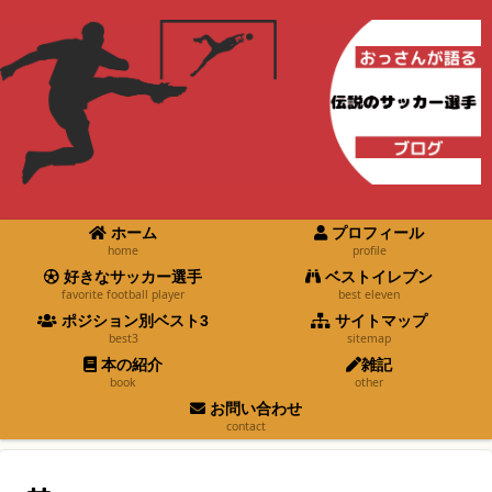
ホーム
プロフィール
home
profile
好きなサッカー選手
ベストイレブン
favorite football player
best eleven
ポジション別ベスト3
サイトマップ
best3
sitemap
本の紹介
雑記
book
other
お問い合わせ
contact