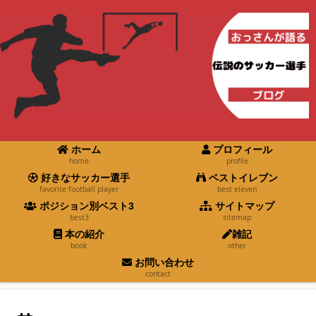
ホーム
プロフィール
home
profile
好きなサッカー選手
ベストイレブン
favorite football player
best eleven
ポジション別ベスト3
サイトマップ
best3
sitemap
本の紹介
雑記
book
other
お問い合わせ
contact