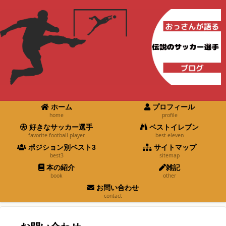
ホーム
プロフィール
home
profile
好きなサッカー選手
ベストイレブン
favorite football player
best eleven
ポジション別ベスト3
サイトマップ
best3
sitemap
本の紹介
雑記
book
other
お問い合わせ
contact