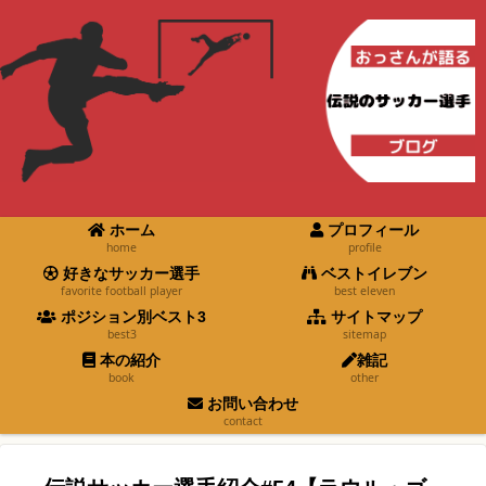
ホーム
プロフィール
home
profile
好きなサッカー選手
ベストイレブン
favorite football player
best eleven
ポジション別ベスト3
サイトマップ
best3
sitemap
本の紹介
雑記
book
other
お問い合わせ
contact