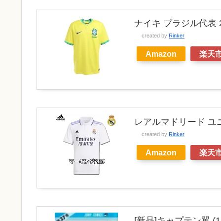
ナイキ ブラジル代表 
created by
Rinker
Amazon
楽天
レアルマドリード ユニ
created by
Rinker
Amazon
楽天
[新品]キャプテン翼 (1