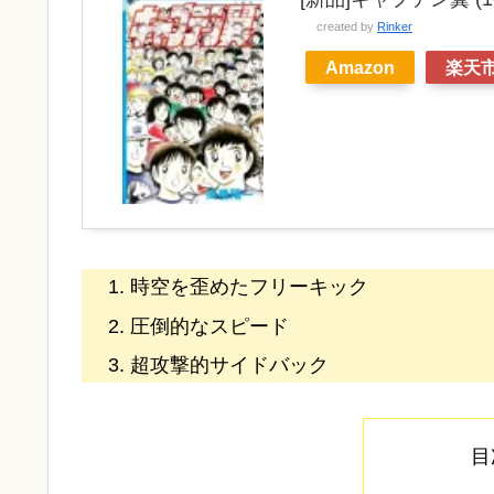
created by
Rinker
Amazon
楽天
時空を歪めたフリーキック
圧倒的なスピード
超攻撃的サイドバック
目