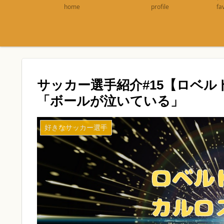
home
profile
fa
サッカー選手紹介#15【ロベ
「ボールが泣いている」
好きなサッカー選手