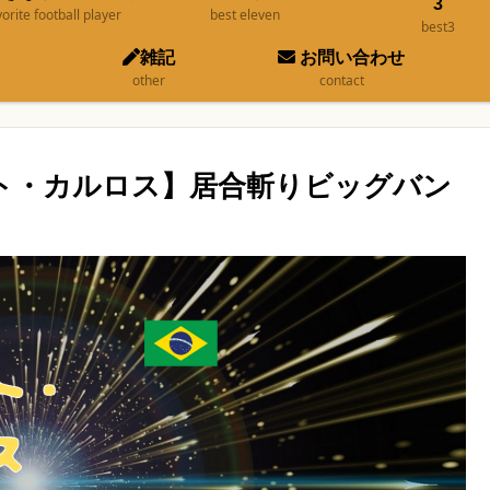
3
vorite football player
best eleven
best3
雑記
お問い合わせ
other
contact
ルト・カルロス】居合斬りビッグバン