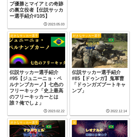
プ優勝とマイアミの奇跡
の裏立役者【伝説サッカ
ー選手紹介#105】
2023.05.03
好きなサッカー選手
好きなサッカー選手
伝説サッカー選手紹介
伝説サッカー選手紹介
#95【ジュニーニョ・ペ
#85【ドゥンガ】鬼軍曹
ルナンブカーノ】七色の
「ドゥンガズブートキャ
フリーキック「史上最高
ンプ」
のフリーキッカーとは
誰？俺でしょ」
2023.02.22
2022.12.14
好きなサッカー選手
国