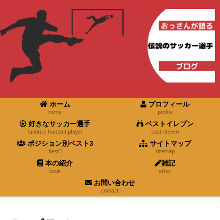
ホーム
プロフィール
home
profile
好きなサッカー選手
ベストイレブン
favorite football player
best eleven
ポジション別ベスト3
サイトマップ
best3
sitemap
本の紹介
雑記
book
other
お問い合わせ
contact