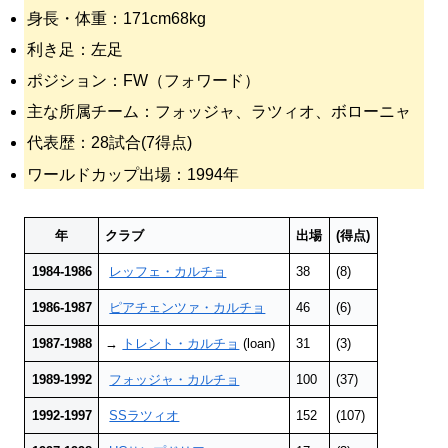
身長・体重：171cm68kg
利き足：左足
ポジション：FW（フォワード）
主な所属チーム：フォッジャ、ラツィオ、ボローニャ
代表歴：28試合(7得点)
ワールドカップ出場：1994年
年
クラブ
出場
(得点)
1984-1986
レッフェ・カルチョ
38
(8)
1986-1987
ピアチェンツァ・カルチョ
46
(6)
1987-1988
→
トレント・カルチョ
(loan)
31
(3)
1989-1992
フォッジャ・カルチョ
100
(37)
1992-1997
SSラツィオ
152
(107)