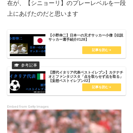
在が、【シニョーリ】のプレーレベルを一段
上にあげたのだと思います
【小野伸二】日本一の天才サッカー小僧【伝説
サッカー選手紹介#128】
【歴代イタリア代表ベストイレブン】カテナチ
オとファンタジスタ「点を取らせず点を取る」
【妄想ベストイレブン#2】
Embed from Getty Images