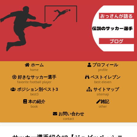
ホーム
プロフィール
home
profile
好きなサッカー選手
ベストイレブン
favorite football player
best eleven
ポジション別ベスト3
サイトマップ
best3
sitemap
本の紹介
雑記
book
other
お問い合わせ
contact