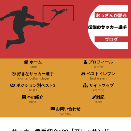
ホーム
プロフィール
home
profile
好きなサッカー選手
ベストイレブン
favorite football player
best eleven
ポジション別ベスト3
サイトマップ
best3
sitemap
本の紹介
雑記
book
other
お問い合わせ
contact