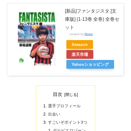
[新品]ファンタジスタ [文
庫版] (1-13巻 全巻) 全巻セ
ット
created by
Rinker
Amazon
楽天市場
Yahooショッピング
目次
選手プロフィール
出会い
すごいぞポイント3つ
デルピエロゾーン