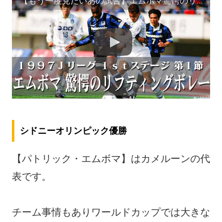
【もう一度見たいあの試合】エムボマ驚愕のリフティングボレー！ １９９７Ｊリーグ １ｓｔステージ 第１節 ガンバ大阪 vs ベルマーレ平塚 ハイライト
シドニーオリンピック優勝
【パトリック・エムボマ】はカメルーンの代
表です。
チーム事情もありワールドカップでは大きな