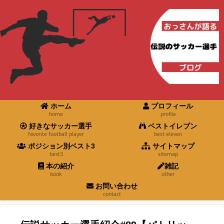
ホーム
プロフィール
home
profile
好きなサッカー選手
ベストイレブン
favorite football player
best eleven
ポジション別ベスト3
サイトマップ
best3
sitemap
本の紹介
雑記
book
other
お問い合わせ
contact