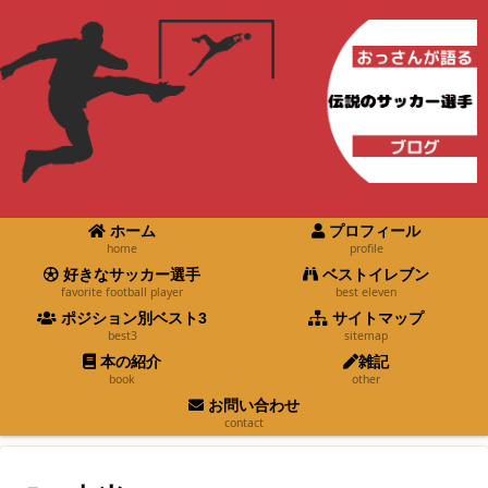
ホーム
プロフィール
home
profile
好きなサッカー選手
ベストイレブン
favorite football player
best eleven
ポジション別ベスト3
サイトマップ
best3
sitemap
本の紹介
雑記
book
other
お問い合わせ
contact