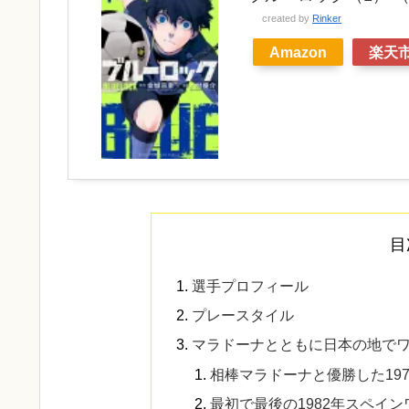
created by
Rinker
Amazon
楽天
目
選手プロフィール
プレースタイル
マラドーナとともに日本の地で
相棒マラドーナと優勝した19
最初で最後の1982年スペイ