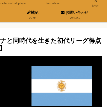
3
vorite football player
best eleven
best3
雑記
お問い合わせ
other
contact
ナと同時代を生きた初代リーグ得点
】